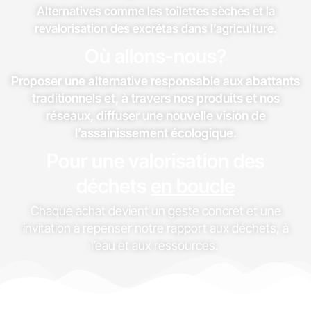
Alternatives comme les toilettes sèches et la
revalorisation des excrétas dans l’agriculture.
Où allons-nous?
Proposer une alternative responsable aux abattants
traditionnels et, à travers nos produits et nos
réseaux, diffuser une nouvelle vision de
l’assainissement écologique.
Pour une valorisation des
déchets
en boucle
Chaque achat devient un geste concret et une
invitation à repenser notre rapport aux déchets, à
l’eau et aux ressources.