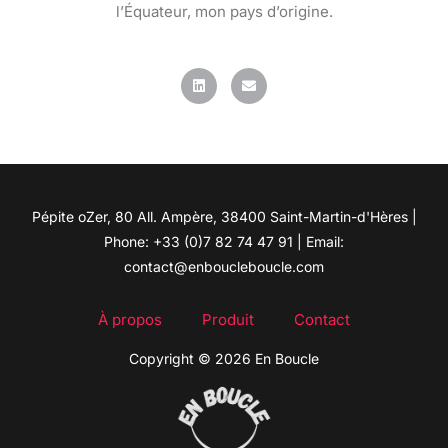
l’Équateur, mon pays d’origine.
L
E
i
n
n
v
k
e
e
l
d
o
i
p
n
e
Pépite oZer, 80 All. Ampère, 38400 Saint-Martin-d'Hères |
Phone: +33 (0)7 82 74 47 91 | Email:
contact@enboucleboucle.com
À propos
Produit
Contact
Copyright © 2026 En Boucle